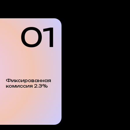
01
Закажите
терминал
Свяжитесь с отде
продаж SmartVend
номеру телефона
Фиксированная
комиссия 2.3%
+7 (495) 532‑7
или
заполните ф