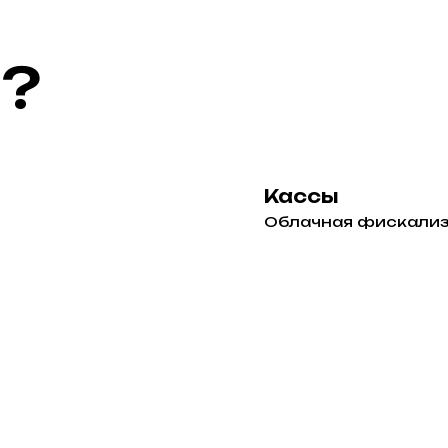
ё?
Кассы
Облачная фискализ