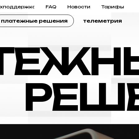
ехподдержка
FAQ
Новости
Тарифы
платежные решения
телеметрия
ТЕЖН
РЕШ